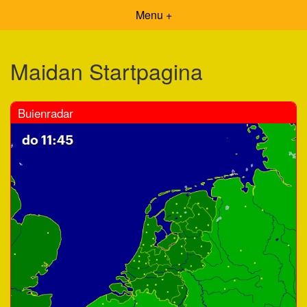
Menu +
Maidan Startpagina
Buienradar